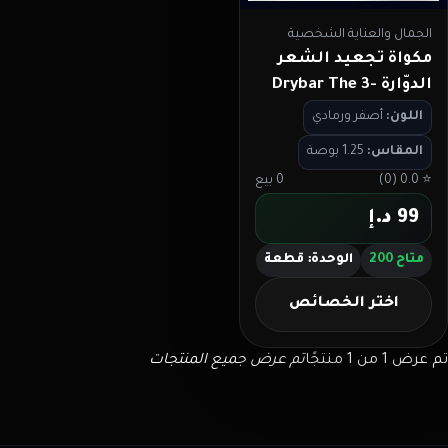
الجمال والعناية الشخصية
مكواة تجعيد الشعر
الدوّارة Drybar The 3-
Day Bender
اللون
:
أصفر ورمادي
المقاس
:
1.25 بوصة
⭐
0.0
(
0
)
0
بيع
99 د.إ
متاح 200
الوحدة
:
قطعة
اختر الخصائص
تم عرض 1 من 1 منتجًا
تم عرض جميع المنتجات